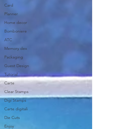
Card
Planner
Home decor
Bomboniere
ATC
Memory dex
Packaging
Guest Design
Tutorial
Carte
Clear Stamps
Digi Stamps
Carte digitali
Die Cuts
Enjoy