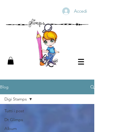
Accedi
Blog
Digi Stamps
Tutti i post
Dt Glimps
Album