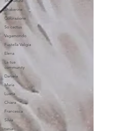
Sfumature
Shakerine
Colorazione
So cactus
Vagamondo
Fustella Valigia
Elena
La tua
community
Daniela
Maria
Luana
Chiara
Francesca
Silvia
tania