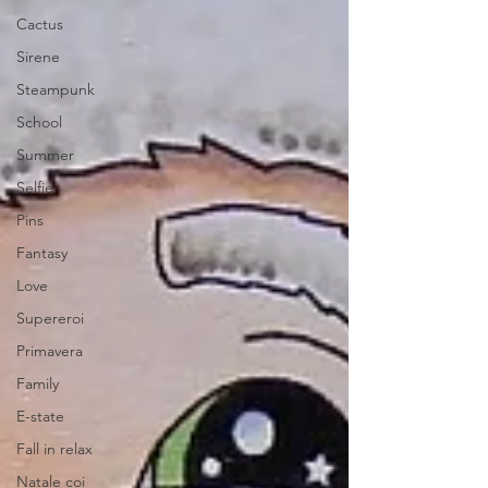
Cactus
Sirene
Steampunk
School
Summer
Selfie
Pins
Fantasy
Love
Supereroi
Primavera
Family
E-state
Fall in relax
Natale coi