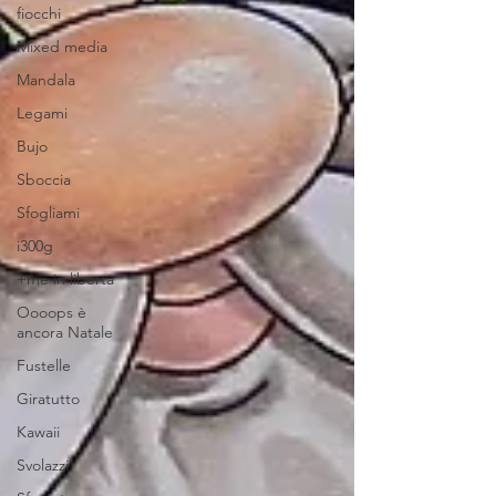
fiocchi
Mixed media
Mandala
Legami
Bujo
Sboccia
Sfogliami
i300g
+me in libertà
Oooops è
ancora Natale
Fustelle
Giratutto
Kawaii
Svolazzi