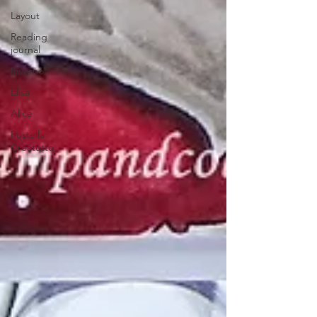
Layout
Reading
journal
Inverno
Elisa
Alice
Fustella
Creatutto