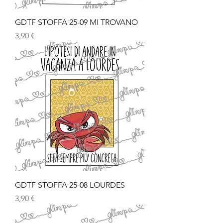
GDTF STOFFA 25-09 MI TROVANO
Prezzo
3,90 €
GDTF STOFFA 25-08 LOURDES
Prezzo
3,90 €