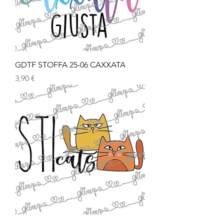
GDTF STOFFA 25-06 CAXXATA
Prezzo
3,90 €