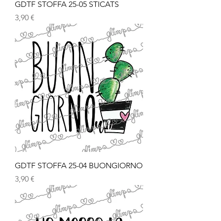
GDTF STOFFA 25-05 STICATS
Prezzo
3,90 €
GDTF STOFFA 25-04 BUONGIORNO
Prezzo
3,90 €