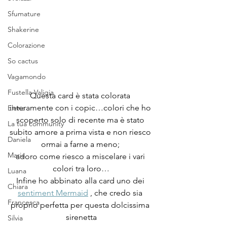
Sfumature
Shakerine
Colorazione
So cactus
Vagamondo
Fustella Valigia
Questa card è stata colorata 
interamente con i copic…colori che ho 
Elena
scoperto solo di recente ma è stato 
La tua community
subito amore a prima vista e non riesco 
Daniela
ormai a farne a meno; 
Maria
adoro come riesco a miscelare i vari 
colori tra loro…
Luana
Infine ho abbinato alla card uno dei 
Chiara
sentiment Mermaid
 , che credo sia 
Francesca
proprio perfetta per questa dolcissima 
sirenetta
Silvia