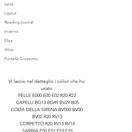
tania
Layout
Reading journal
Inverno
Elisa
Alice
Fustella Creatutto
Vi lascio nel dettaglio i colori che ho 
usato 
PELLE E000 E00 E02 R20 R22
CAPELLI BG13 BG49 BV29 B05
CODA DELLA SIRENA BV000 BV00 
BV02 R20 RV13
CORPETTO R20 RV13 RV14
SABBIA E50 E51 E53 E33