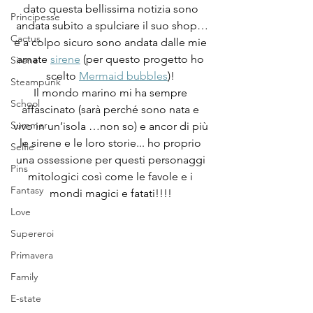
dato questa bellissima notizia sono 
Principesse
andata subito a spulciare il suo shop…
Cactus
e a colpo sicuro sono andata dalle mie 
amate 
sirene
 (per questo progetto ho 
Sirene
scelto 
Mermaid bubbles
)! 
Steampunk
Il mondo marino mi ha sempre 
School
affascinato (sarà perché sono nata e 
Summer
vivo in un’isola …non so) e ancor di più 
le sirene e le loro storie... ho proprio 
Selfie
una ossessione per questi personaggi 
Pins
mitologici così come le favole e i 
Fantasy
mondi magici e fatati!!!! 
Love
Supereroi
Primavera
Family
E-state