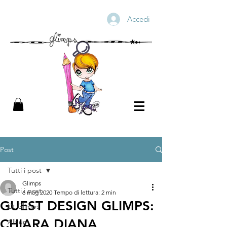
Accedi
Post
Tutti i post
Glimps
Tutti i post
6 mag 2020
Tempo di lettura: 2 min
GUEST DESIGN GLIMPS:
Dt Glimps
CHIARA DIANA
Album