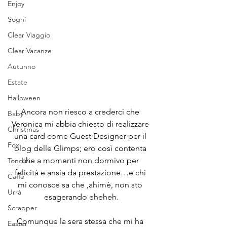
Enjoy
Sogni
Clear Viaggio
Clear Vacanze
Autunno
Estate
Halloween
Ancora non riesco a crederci che 
Baby
Veronica mi abbia chiesto di realizzare 
Christmas
una card come Guest Designer per il 
Fox
blog delle Glimps; ero così contenta 
che a momenti non dormivo per 
Tondini
felicità e ansia da prestazione…e chi 
Caffè
mi conosce sa che ,ahimè, non sto 
Urrà
esagerando eheheh.
Scrapper
Comunque la sera stessa che mi ha 
Easter