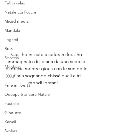
Fall in relax
Natale coi fiocchi
Mixed media
Mandala
Legami
Bujo
Così ho iniziato a colorare lei…ho 
Sboccia
immaginato di spiarla da uno scorcio 
Sfogliami
di roccia mentre gioca con le sue bolle 
d’aria sognando chissà quali altri 
i300g
mondi lontani …. 
+me in libertà
Oooops è ancora Natale
Fustelle
Giratutto
Kawaii
Svolazzi