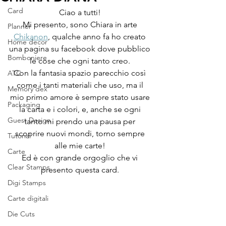
Card
Ciao a tutti! 
Mi presento, sono Chiara in arte 
Planner
Chikanon
, qualche anno fa ho creato 
Home decor
una pagina su facebook dove pubblico 
Bomboniere
le cose che ogni tanto creo. 
Con la fantasia spazio parecchio così 
ATC
come i tanti materiali che uso, ma il 
Memory dex
mio primo amore è sempre stato usare 
Packaging
la carta e i colori, e, anche se ogni 
Guest Design
tanto mi prendo una pausa per 
scoprire nuovi mondi, torno sempre 
Tutorial
alle mie carte! 
Carte
Ed è con grande orgoglio che vi 
Clear Stamps
presento questa card. 
Digi Stamps
Carte digitali
Die Cuts