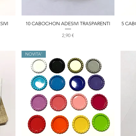
Vista rapida
IVI
10 CABOCHON ADESIVI TRASPARENTI
5 CAB
Prezzo
2,90 €
NOVITA'