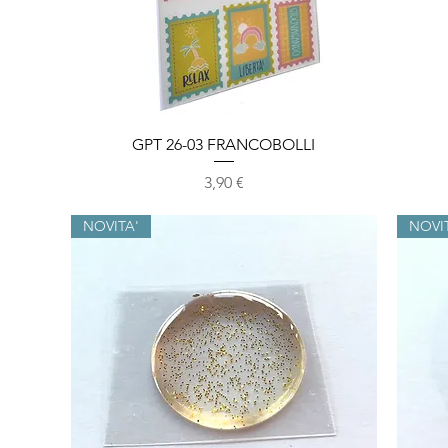
Vista rapida
GPT 26-03 FRANCOBOLLI
Prezzo
3,90 €
NOVITA'
NOVI