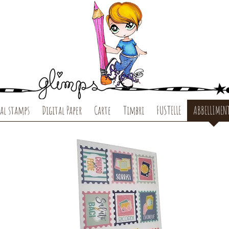
al stamps
Digital Paper
Carte
Timbri
FUSTELLE
ABBELLIMEN