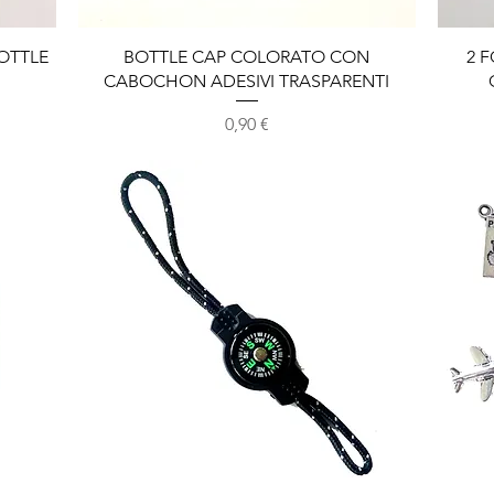
Vista rapida
OTTLE
BOTTLE CAP COLORATO CON
2 
CABOCHON ADESIVI TRASPARENTI
Prezzo
0,90 €