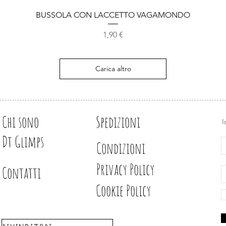
Vista rapida
BUSSOLA CON LACCETTO VAGAMONDO
Prezzo
1,90 €
Carica altro
Chi sono
Spedizioni
I
Dt Glimps
Condizioni
Privacy Policy
Contatti
Cookie Policy