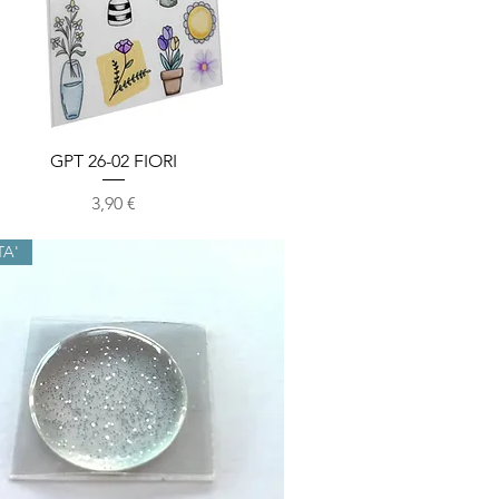
Vista rapida
GPT 26-02 FIORI
Prezzo
3,90 €
TA'