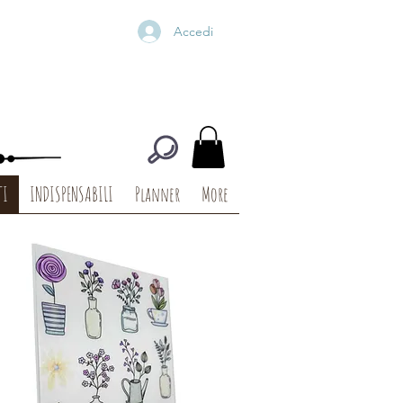
Accedi
TI
INDISPENSABILI
Planner
More