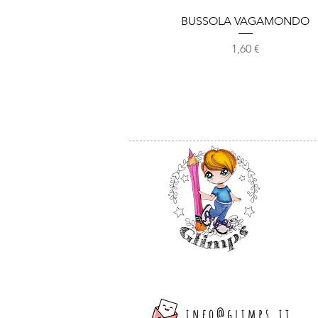
Vista rapida
BUSSOLA VAGAMONDO
Prezzo
1,60 €
info@glimps.it