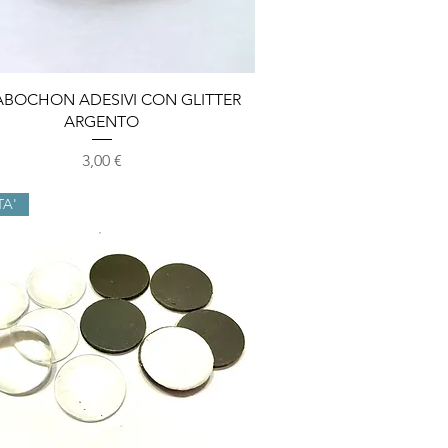
Vista rapida
ABOCHON ADESIVI CON GLITTER
ARGENTO
Prezzo
3,00 €
TA'