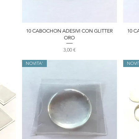
Vista rapida
10 CABOCHON ADESIVI CON GLITTER
10 C
ORO
Prezzo
3,00 €
NOVITA'
NOVI