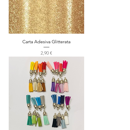
Carta Adesiva Glitterata
Prezzo
2,90 €