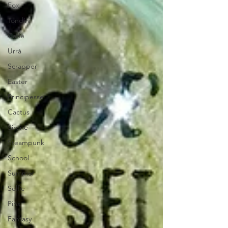
Fox
Tondini
Caffè
Urrà
Scrapper
Easter
Principesse
Cactus
Sirene
Steampunk
School
Summer
Selfie
Pins
Fantasy