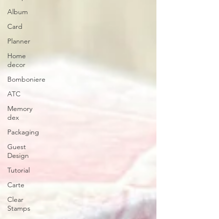
Album
Card
Planner
Home
decor
Bomboniere
ATC
Memory
dex
Packaging
Guest
Design
Tutorial
Carte
Clear
Stamps