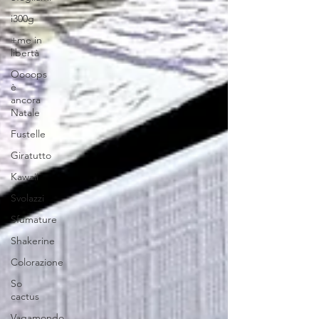
i300g
+me in
libertà
Oooops
è
ancora
Natale
Fustelle
Giratutto
Kawaii
Svolazzi
Sfumature
Shakerine
Colorazione
So
cactus
Vagamondo