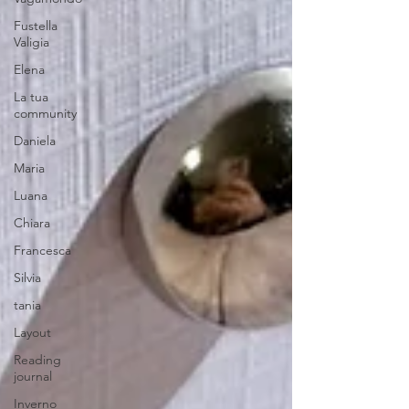
Fustella
Valigia
Elena
La tua
community
Daniela
Maria
Luana
Chiara
Francesca
Silvia
tania
Layout
Reading
journal
Inverno