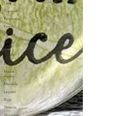
Love
Supereroi
Primavera
Family
E-state
Fall in
relax
Natale
coi
fiocchi
Mixed
media
Mandala
Legami
Bujo
Sboccia
Sfogliami