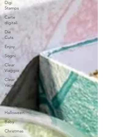
Digi
Stamps
Carte
digitali
Die
Cuts
Enjoy
Sogni
Clear
Viaggio
Clear
Vacanze
Autunno
Estate
Halloween
Baby
Christmas