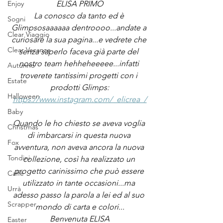
ELISA PRIMO
Enjoy
La conosco da tanto ed è 
Sogni
Glimpsosaaaaaa dentroooo...andate a 
Clear Viaggio
curiosare la sua pagina...e vedrete che 
Clear Vacanze
senza saperlo faceva già parte del 
nostro team hehheheeeee...infatti 
Autunno
troverete tantissimi progetti con i 
Estate
prodotti Glimps:
Halloween
https://www.instagram.com/_elicrea_/
Baby
Quando le ho chiesto se aveva voglia 
Christmas
di imbarcarsi in questa nuova 
Fox
avventura, non aveva ancora la nuova 
Tondini
collezione, così ha realizzato un 
progetto carinissimo che può essere 
Caffè
utilizzato in tante occasioni...ma 
Urrà
adesso passo la parola a lei ed al suo 
Scrapper
mondo di carta e colori...
Benvenuta ELISA
Easter