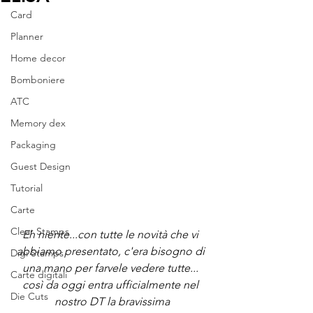
Card
Planner
Home decor
Bomboniere
ATC
Memory dex
Packaging
Guest Design
Tutorial
Carte
Clear Stamps
Eh niente...con tutte le novità che vi 
abbiamo presentato, c'era bisogno di 
Digi Stamps
una mano per farvele vedere tutte... 
Carte digitali
così da oggi entra ufficialmente nel 
Die Cuts
nostro DT la bravissima