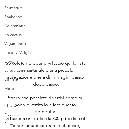
Sfumature
Shakerine
Colorazione
So cactus
Vagamondo
Fustella Valigia
Elena
Se volete riprodurlo vi lascio qui la lista 
del materiale e una piccola 
La tua community
spiegazione piena di immagini passo 
Daniela
dopo passo.
Maria
Luana
Spero che possiate divertivi come mi 
sono divertita io a fare questo 
Chiara
progettino,
Francesca
vi basterà un foglio da 300g dei die cut 
Silvia
se non amate colorare e ritagliare, 