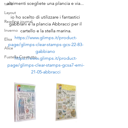
altrimenti scegliete una plancia e via... 
tania
Layout
io ho scelto di utilizzare i fantastici 
Reading journal
gabbiani e la plancia Abbracci per il 
Inverno
cartello e la stella marina.
https://www.glimps.it/product-
Elisa
page/glimps-clear-stamps-gcs-22-83-
Alice
gabbiano
Fustella Creatutto
https://www.glimps.it/product-
page/glimps-clear-stamps-gcsa7-emi-
21-05-abbracci