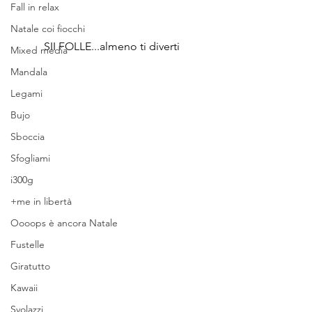
Fall in relax
Natale coi fiocchi
SII FOLLE...almeno ti diverti
Mixed media
Mandala
Legami
Bujo
Sboccia
Sfogliami
i300g
+me in libertà
Oooops è ancora Natale
Fustelle
Giratutto
Kawaii
Svolazzi