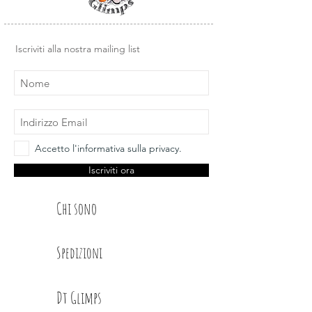
Design e illustrazioni Glimps
.
Torneremo indietro nel tempo
insieme, raccogliendo le nostre
figurine, ma soprattutto, avremo
Iscriviti alla nostra mailing list
sempre a portata di mano tutti i nostri
timbri, come in un piccolo catalogo,
molto utile in fase di creazione, ma
anche per evitare doppioni.
Accetto l'informativa sulla privacy.
Iscriviti ora
Chi sono
Spedizioni
Dt Glimps