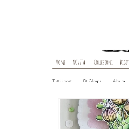
Home
NOVITA'
Collezioni
Digit
Tutti i post
Dt Glimps
Album
Packaging
Guest Design
Enjoy
Sogni
Clear Viagg