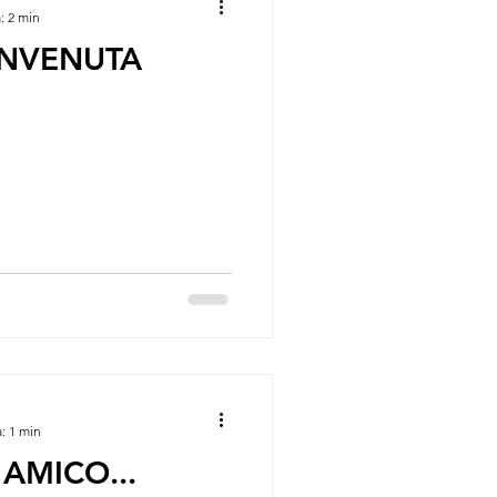
: 2 min
ENVENUTA
: 1 min
AMICO...