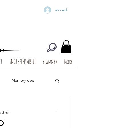
Accedi
TI
INDISPENSABILI
Planner
More
Memory dex
igitali
Die Cuts
: 2 min
D
Baby
Christmas