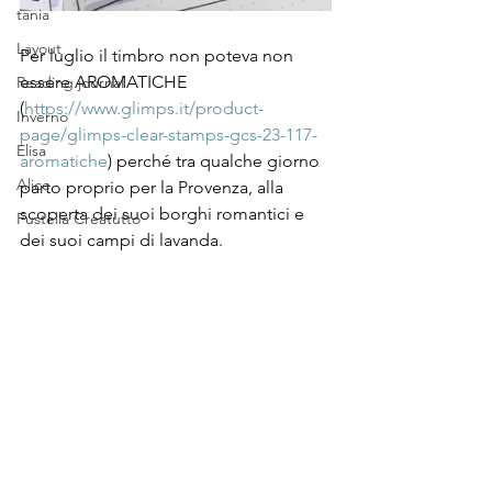
tania
Layout
Per luglio il timbro non poteva non 
essere AROMATICHE 
Reading journal
(
https://www.glimps.it/product-
Inverno
page/glimps-clear-stamps-gcs-23-117-
Elisa
aromatiche
) perché tra qualche giorno 
Alice
parto proprio per la Provenza, alla 
scoperta dei suoi borghi romantici e 
Fustella Creatutto
dei suoi campi di lavanda.