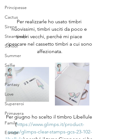
Principesse
Cactus
Per realizzarle ho usato timbri 
Sirene
nuovissimi, timbri usciti da poco e 
timbri vecchi, perché mi piace 
Steampunk
ripescare nel cassetto timbri a cui sono 
School
affezionata.
Summer
Selfie
Pins
Fantasy
Love
Supereroi
Primavera
Per giugno ho scelto il timbro Libellule 
Family
(
https://www.glimps.it/product-
page/glimps-clear-stamps-gcs-23-102-
E-state