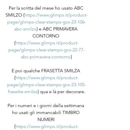
Per la scritta del mese ho usato ABC 
SMILZO (
https://www.glimps.it/product-
page/glimps-clear-stamps-gcs-23-106-
abc-smilzo
) e ABC PRIMAVERA 
CONTORNO 
(
https://www.glimps.it/product-
page/glimps-clear-stamps-gcs-22-77-
abc-primavera-contorno
)
E poi qualche FRASETTA SMILZA 
(
https://www.glimps.it/product-
page/glimps-clear-stamps-gcs-23-105-
frasette-smilze
) qua e là per decorare.
Per i numeri e i giorni della settimana 
ho usati gli immancabili TIMBRO 
NUMERI 
(
https://www.glimps.it/product-