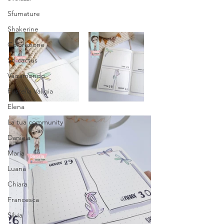
Sfumature
Shakerine
Colorazione
So cactus
Vagamondo
Fustella Valigia
Elena
La tua community
Daniela
Maria
Luana
Chiara
Francesca
Silvia