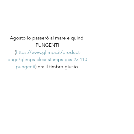
Agosto lo passerò al mare e quindi 
PUNGENTI 
(
https://www.glimps.it/product-
page/glimps-clear-stamps-gcs-23-110-
pungenti
) era il timbro giusto!