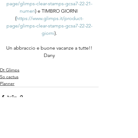
page/glimps-clear-stamps-gcsa7-22-21-
numeri
) e TIMBRO GIORNI 
(
https://www.glimps.it/product-
page/glimps-clear-stamps-gcsa7-22-22-
giorni
).
Un abbraccio e buone vacanze a tutte!!
Dany
Dt Glimps
So cactus
Planner
Mostra tutti
Post recenti