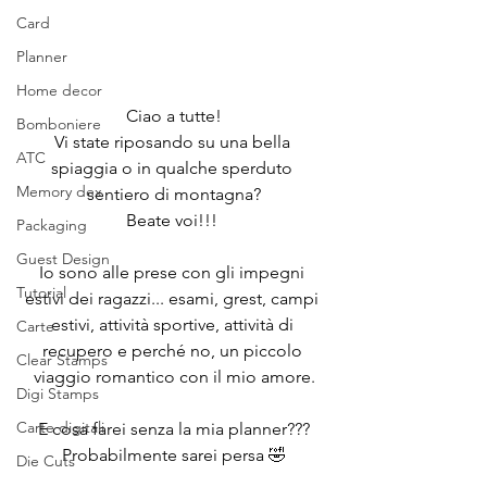
Card
Planner
Home decor
Ciao a tutte!
Bomboniere
Vi state riposando su una bella 
ATC
spiaggia o in qualche sperduto 
Memory dex
sentiero di montagna?
Beate voi!!! 
Packaging
Guest Design
Io sono alle prese con gli impegni 
Tutorial
estivi dei ragazzi... esami, grest, campi 
estivi, attività sportive, attività di 
Carte
recupero e perché no, un piccolo 
Clear Stamps
viaggio romantico con il mio amore.
Digi Stamps
Carte digitali
E cosa farei senza la mia planner???
Probabilmente sarei persa 🤣
Die Cuts