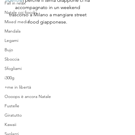
libellule
) perché il tema Giappone ci ha 
Fall in relax
accompagnato in un weekend 
Natale coi fiocchi
trascorso a Milano a mangiare street 
food giapponese. 
Mixed media
Mandala
Legami
Bujo
Sboccia
Sfogliami
i300g
+me in libertà
Oooops è ancora Natale
Fustelle
Giratutto
Kawaii
Svolazzi