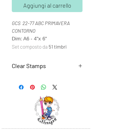
Aggiungi al carrello
GCS 22-77 ABC PRIMAVERA
CONTORNO
Dim: A6 - 4''x 6''
Set composto da
51 timbri
Clear Stamps
I set
Clear Stamps Glimps
sono
realizzati con fotomolimero
trasparente di alta qualità.
Semplici da usare, basta rimuovere il
timbro dal supporto trasparente e
posizionarlo su un blocco di acrilico o
un altra base liscia in plexiglass.