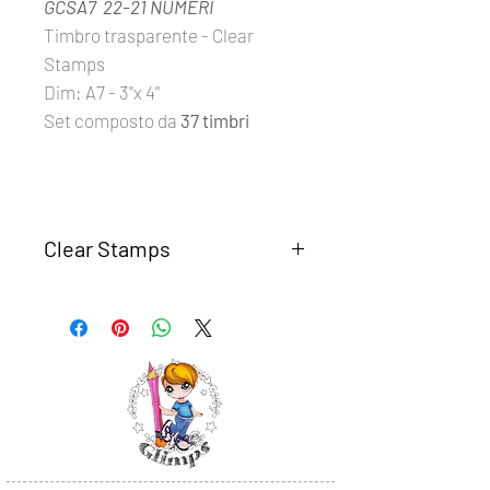
GCSA7 22-21 NUMERI
Timbro trasparente - Clear
Stamps
Dim: A7 - 3''x 4''
Set composto da
37 timbri
Clear Stamps
I set
Clear Stamps Glimps
sono
realizzati con fotomolimero
trasparente di alta qualità.
Semplici da usare, basta rimuovere il
timbro dal supporto trasparente e
posizionarlo su un blocco di acrilico o
un altra base liscia in plexiglass.