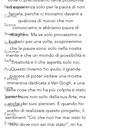
ed esperienza solo per la paura di non 
Principesse
farcela, perché ci troviamo davanti a 
Cactus
qualcosa di nuovo che non 
Sirene
conosciamo e abbiamo paura di 
Steampunk
sbagliare. Ma se solo provassimo a 
buttarci per una volta, scopriremmo 
School
che le paure sono solo nella nostra 
Summer
mente e che un mondo di possibilità e 
Selfie
creatività è lì che aspetta solo noi.
Questo inverno ho avuto il grande 
Pins
piacere di poter visitare una mostra 
Fantasy
immersiva dedicata a Van Gogh, e una 
Love
delle cose che mi ha più colpita è stato 
Supereroi
poter fruire non solo della sua Arte, ma 
anche dei suoi pensieri. E quando ho 
Primavera
scelto di realizzare questo progetto, il 
Family
sentiment “Ciò che non hai mai visto lo 
E-state
trovi dove non sei mai stato”, mi ha 