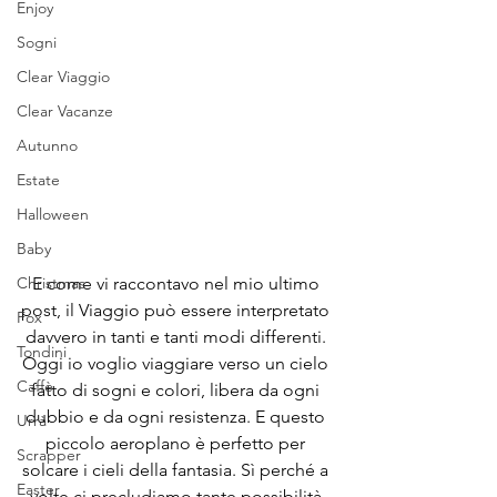
Enjoy
Sogni
Clear Viaggio
Clear Vacanze
Autunno
Estate
Halloween
Baby
E come vi raccontavo nel mio ultimo 
Christmas
post, il Viaggio può essere interpretato 
Fox
davvero in tanti e tanti modi differenti. 
Tondini
Oggi io voglio viaggiare verso un cielo 
Caffè
fatto di sogni e colori, libera da ogni 
dubbio e da ogni resistenza. E questo 
Urrà
piccolo aeroplano è perfetto per 
Scrapper
solcare i cieli della fantasia. Sì perché a 
Easter
volte ci precludiamo tante possibilità 