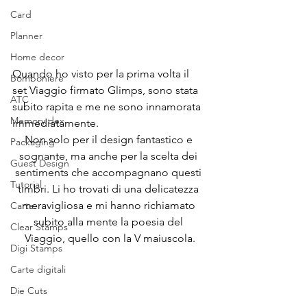
Card
Planner
Home decor
Quando ho visto per la prima volta il 
Bomboniere
set Viaggio firmato Glimps, sono stata 
ATC
subito rapita e me ne sono innamorata 
Memory dex
immediatamente. 
Non solo per il design fantastico e 
Packaging
sognante, ma anche per la scelta dei 
Guest Design
sentiments che accompagnano questi 
Tutorial
timbri. Li ho trovati di una delicatezza 
meravigliosa e mi hanno richiamato 
Carte
subito alla mente la poesia del 
Clear Stamps
Viaggio, quello con la V maiuscola.
Digi Stamps
Carte digitali
Die Cuts