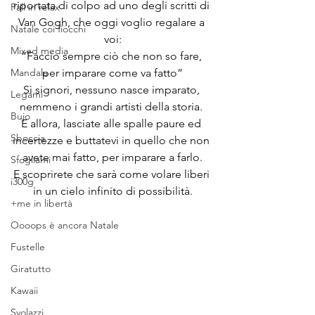
riportata di colpo ad uno degli scritti di 
Fall in relax
Van Gogh, che oggi voglio regalare a 
Natale coi fiocchi
voi:
Mixed media
“Faccio sempre ciò che non so fare, 
per imparare come va fatto”
Mandala
Sì signori, nessuno nasce imparato, 
Legami
nemmeno i grandi artisti della storia. 
Bujo
E allora, lasciate alle spalle paure ed 
Sboccia
incertezze e buttatevi in quello che non 
avete mai fatto, per imparare a farlo.
Sfogliami
E scoprirete che sarà come volare liberi 
i300g
in un cielo infinito di possibilità.
+me in libertà
Oooops è ancora Natale
Fustelle
Giratutto
Kawaii
Svolazzi