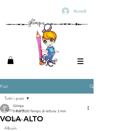
Accedi
Post
Tutti i post
Glimps
Tutti i post
5 mar 2020
Tempo di lettura: 2 min
VOLA ALTO
Dt Glimps
Album