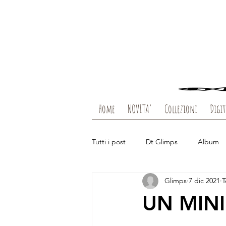
Home
NOVITA'
Collezioni
Digit
Tutti i post
Dt Glimps
Album
Glimps
7 dic 2021
T
Packaging
Guest Design
UN MINI
Enjoy
Sogni
Clear Viagg