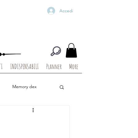
Accedi
TI
INDISPENSABILI
Planner
More
Memory dex
igitali
Die Cuts
Baby
Christmas