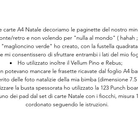
e carte A4 Natale decoriamo le paginette del nostro mini
onte/retro e non volendo per "nulla al mondo" ( hahah ;)) 
 "maglioncino verde" ho creato, con la fustella quadrata S
 mi consentissero di sfruttare entrambi i lati del mio fog
Ho utilizzato inoltre il Vellum Pino e Rebus; 
 potevano mancare le frasette ricavate dal foglio A4 ba
erito delle foto natalizie della mia bimba (dimensione 7.
lizzare la busta spessorata ho utilizzato la 123 Punch boar
no dei pad dal set di carte Natale con i fiocchi, misura 
cordonato seguendo le istruzioni.