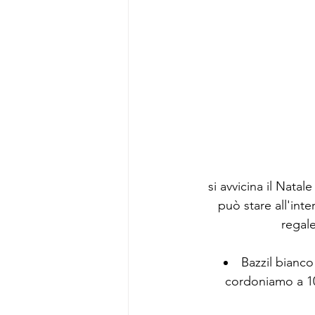
Fox
Tondini
Caffè
si avvicina il Nata
può stare all'int
regale
Bazzil bianco
cordoniamo a 10 