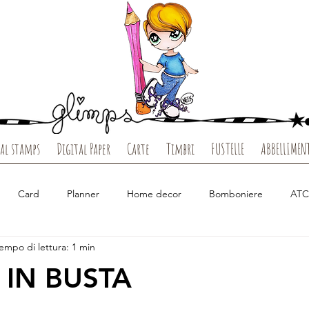
al stamps
Digital Paper
Carte
Timbri
FUSTELLE
ABBELLIMEN
Card
Planner
Home decor
Bomboniere
ATC
empo di lettura: 1 min
Tutorial
Carte
Clear Stamps
Digi Stamps
Carte d
 IN BUSTA
io
Clear Vacanze
Autunno
Estate
Halloween