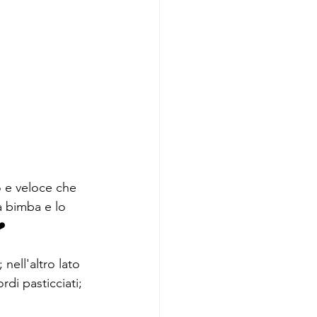
o e veloce che 
a bimba e lo 
️
nell'altro lato 
di pasticciati;