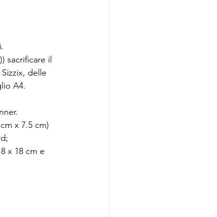
.
sacrificare il 
izzix, delle 
lio A4.
nner.
5 cm x 7.5 cm)
d; 
18 x 18 cm e 