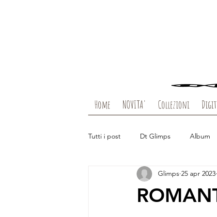
Home
NOVITA'
Collezioni
Digit
Tutti i post
Dt Glimps
Album
Glimps
25 apr 2023
Packaging
Guest Design
ROMANT
Enjoy
Sogni
Clear Viagg