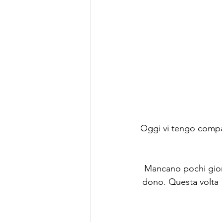
Fox
Tondini
Caffè
Oggi vi tengo compag
Mancano pochi giorn
dono. Questa volta 