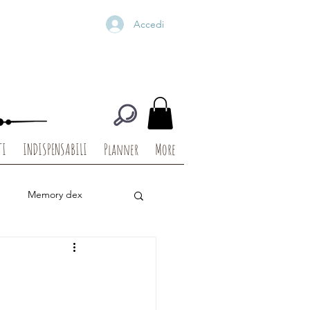
Accedi
TI
INDISPENSABILI
Planner
More
Memory dex
igitali
Die Cuts
Baby
Christmas