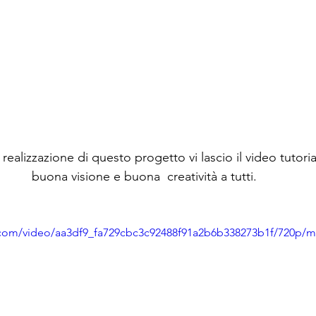
 realizzazione di questo progetto vi lascio il video tutoria
buona visione e buona  creatività a tutti.
ic.com/video/aa3df9_fa729cbc3c92488f91a2b6b338273b1f/720p/m