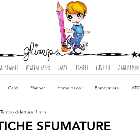
al stamps
Digital Paper
Carte
Timbri
FUSTELLE
ABBELLIMEN
Card
Planner
Home decor
Bomboniere
ATC
Tempo di lettura: 1 min
Tutorial
Carte
Clear Stamps
Digi Stamps
Carte d
ICHE SFUMATURE
io
Clear Vacanze
Autunno
Estate
Halloween