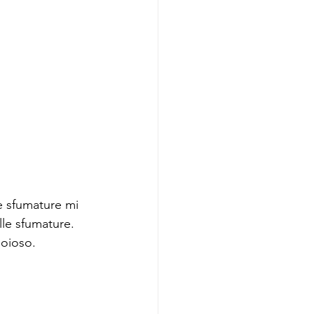
e sfumature mi 
e sfumature. 
ioioso.