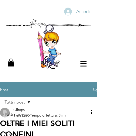
Accedi
Post
Tutti i post
Glimps
Tutti i post
1 dic 2020
Tempo di lettura: 3 min
OLTRE I MIEI SOLITI
Dt Glimps
CONFINI
Album