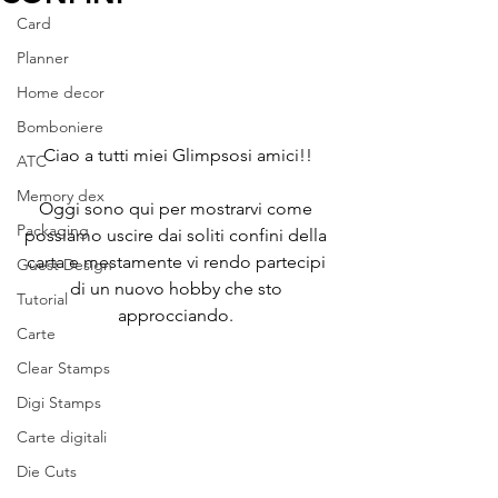
Card
Planner
Home decor
Bomboniere
Ciao a tutti miei Glimpsosi amici!!
ATC
Memory dex
Oggi sono qui per mostrarvi come 
Packaging
possiamo uscire dai soliti confini della 
carta e mestamente vi rendo partecipi 
Guest Design
di un nuovo hobby che sto 
Tutorial
approcciando. 
Carte
Clear Stamps
Digi Stamps
Carte digitali
Die Cuts