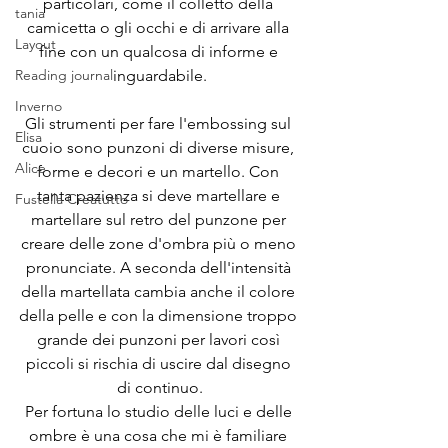
particolari, come il colletto della 
tania
camicetta o gli occhi e di arrivare alla 
Layout
fine con un qualcosa di informe e 
inguardabile.
Reading journal
Inverno
Gli strumenti per fare l'embossing sul 
Elisa
cuoio sono punzoni di diverse misure, 
Alice
forme e decori e un martello. Con 
tanta pazienza si deve martellare e 
Fustella Creatutto
martellare sul retro del punzone per 
creare delle zone d'ombra più o meno 
pronunciate. A seconda dell'intensità 
della martellata cambia anche il colore 
della pelle e con la dimensione troppo 
grande dei punzoni per lavori così 
piccoli si rischia di uscire dal disegno 
di continuo.
Per fortuna lo studio delle luci e delle 
ombre è una cosa che mi è familiare 