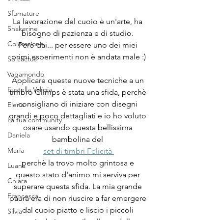
Sfumature
La lavorazione del cuoio è un'arte, ha 
Shakerine
bisogno di pazienza e di studio. 
Colorazione
Però dai... per essere uno dei miei 
primi esperimenti non è andata male :)
So cactus
Vagamondo
Applicare queste nuove tecniche a un 
Fustella Valigia
timbro Glimps è stata una sfida, perchè 
consigliano di iniziare con disegni 
Elena
grandi e poco dettagliati e io ho voluto 
La tua community
osare usando questa bellissima 
Daniela
bambolina del 
Maria
set di timbri Felicità 
perchè la trovo molto grintosa e 
Luana
questo stato d'animo mi serviva per 
Chiara
superare questa sfida. La mia grande 
Francesca
paura era di non riuscire a far emergere 
dal cuoio piatto e liscio i piccoli 
Silvia