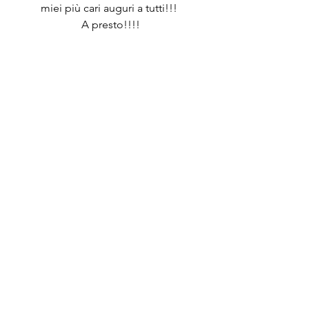
miei più cari auguri a tutti!!! 
A presto!!!!
Dt Glimps
Carte
Tutorial