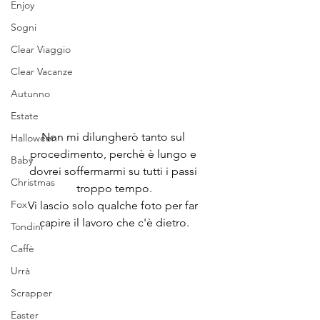
Enjoy
Sogni
Clear Viaggio
Clear Vacanze
Autunno
Estate
Non mi dilungherò tanto sul 
Halloween
procedimento, perchè è lungo e 
Baby
dovrei soffermarmi su tutti i passi 
Christmas
troppo tempo.
Fox
Vi lascio solo qualche foto per far 
capire il lavoro che c'è dietro.
Tondini
Caffè
Urrà
Scrapper
Easter