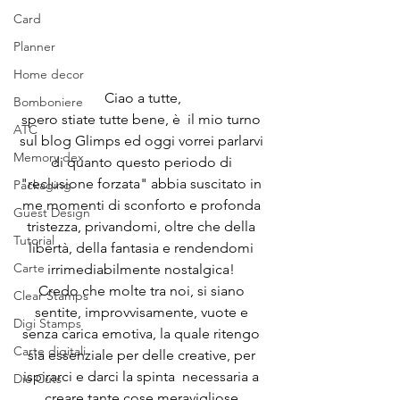
Card
Planner
Home decor
Ciao a tutte,
Bomboniere
spero stiate tutte bene, è  il mio turno 
ATC
sul blog Glimps ed oggi vorrei parlarvi 
Memory dex
di quanto questo periodo di 
"reclusione forzata" abbia suscitato in 
Packaging
me momenti di sconforto e profonda 
Guest Design
tristezza, privandomi, oltre che della 
Tutorial
libertà, della fantasia e rendendomi 
Carte
irrimediabilmente nostalgica! 
Credo che molte tra noi, si siano 
Clear Stamps
sentite, improvvisamente, vuote e 
Digi Stamps
senza carica emotiva, la quale ritengo 
Carte digitali
sia essenziale per delle creative, per 
ispirarci e darci la spinta  necessaria a 
Die Cuts
creare tante cose meravigliose.