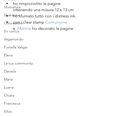
ho rimpicciolito le pagine 
Sfumature
ottenendo una misura 12 x 13 cm
Shakerine
ho sfumato tutto con i distress ink
con i clear stamp 
Comunione
Colorazione
e  
Manine
 ho decorato le pagine
So cactus
Vagamondo
Fustella Valigia
Elena
La tua community
Daniela
Maria
Luana
Chiara
Francesca
Silvia