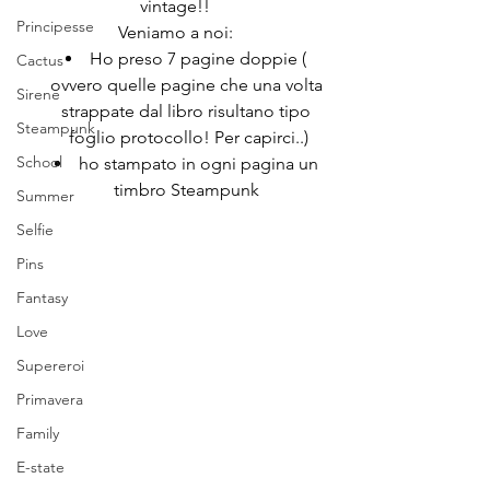
vintage!!
Principesse
Veniamo a noi:
Ho preso 7 pagine doppie ( 
Cactus
ovvero quelle pagine che una volta 
Sirene
strappate dal libro risultano tipo 
Steampunk
foglio protocollo! Per capirci..)
School
ho stampato in ogni pagina un 
timbro Steampunk 
Summer
Selfie
Pins
Fantasy
Love
Supereroi
Primavera
Family
E-state