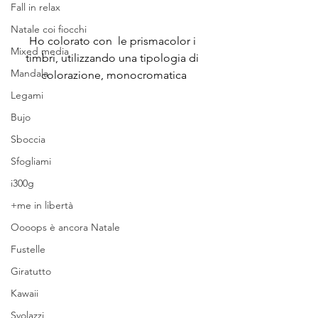
Fall in relax
Natale coi fiocchi
Ho colorato con  le prismacolor i 
Mixed media
timbri, utilizzando una tipologia di 
Mandala
colorazione, monocromatica
Legami
Bujo
Sboccia
Sfogliami
i300g
+me in libertà
Oooops è ancora Natale
Fustelle
Giratutto
Kawaii
Svolazzi