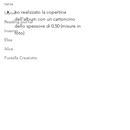
tania
ho realizzato la copertina 
Layout
dell'album con un cartoncino 
Reading journal
dello spessore di 0,50 (misure in 
Inverno
foto) 
Elisa
Alice
Fustella Creatutto