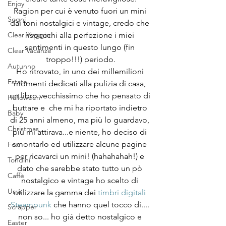
Enjoy
Ragion per cui è venuto fuori un mini 
Sogni
dai toni nostalgici e vintage, credo che 
rispecchi alla perfezione i miei 
Clear Viaggio
sentimenti in questo lungo (fin 
Clear Vacanze
troppo!!!) periodo.
Autunno
Ho ritrovato, in uno dei millemilioni 
Estate
momenti dedicati alla pulizia di casa, 
un libro vecchissimo che ho pensato di 
Halloween
buttare e  che mi ha riportato indietro 
Baby
di 25 anni almeno, ma più lo guardavo, 
Christmas
più mi attirava...e niente, ho deciso di 
smontarlo ed utilizzare alcune pagine 
Fox
per ricavarci un mini! (hahahahah!) e 
Tondini
dato che sarebbe stato tutto un pò 
Caffè
nostalgico e vintage ho scelto di 
Urrà
utilizzare la gamma dei 
timbri digitali 
Steampunk 
che hanno quel tocco di.... 
Scrapper
non so... ho già detto nostalgico e 
Easter