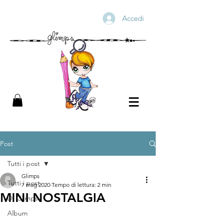
Accedi
Post
Tutti i post
Glimps
Tutti i post
7 mag 2020
Tempo di lettura: 2 min
MINI NOSTALGIA
Dt Glimps
Album