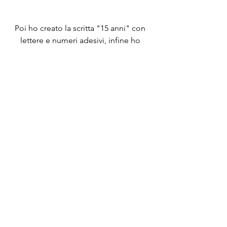
Poi ho creato la scritta "15 anni" con 
lettere e numeri adesivi, infine ho 
abbellito con stelline ritagliate e dei 
drops.
Per rendere il tutto dolcemente 
motivazionale, ho incollato, con 
biadesivo spessorato, sulla base del 
cassetto i fumetti e aggiunto dei baci 