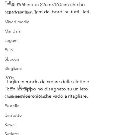
Fall in relax
cartoncino di 22cmx16,5cm che ho 
cordonato a 3cm dai bordi su tutti i lati.
Natale coi fiocchi
Mixed media
Mandala
Legami
Bujo
Sboccia
Sfogliami
i300g
Taglio in modo da creare delle alette e 
+me in libertà
con un tappo ho disegnato su un lato 
un semicerchio, che vado a ritagliare.
Oooops è ancora Natale
Fustelle
Giratutto
Kawaii
Svolazzi