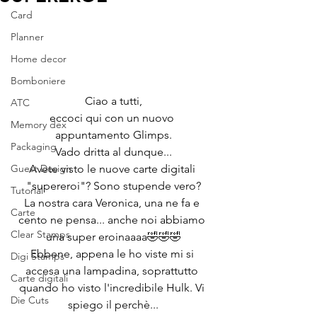
Card
Planner
Home decor
Bomboniere
Ciao a tutti,
ATC
eccoci qui con un nuovo 
Memory dex
appuntamento Glimps.
Packaging
Vado dritta al dunque...
Guest Design
Avete visto le nuove carte digitali 
"supereroi"? Sono stupende vero?
Tutorial
La nostra cara Veronica, una ne fa e 
Carte
cento ne pensa... anche noi abbiamo 
Clear Stamps
una super eroinaaaa🤣🤣🤣
Ebbene, appena le ho viste mi si 
Digi Stamps
accesa una lampadina, soprattutto 
Carte digitali
quando ho visto l'incredibile Hulk. Vi 
Die Cuts
spiego il perchè...