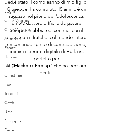
Ieri è stato il compleanno di mio figlio 
Enjoy
Giuseppe, ha compiuto 15 anni... è un 
Sogni
ragazzo nel pieno dell'adolescenza, 
Clear Viaggio
un'età davvero difficile da gestire.
Clear Vacanze
Sempre arrabbiato... con me, con il 
padre, con il fratello, col mondo intero, 
Autunno
un continuo spirito di contraddizione, 
Estate
per cui il timbro digitale di Hulk era 
Halloween
perfetto per 
la 
"Machbox Pop up" 
che ho pensato 
Baby
per lui .
Christmas
Fox
Tondini
Caffè
Urrà
Scrapper
Easter