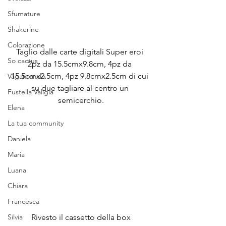
Sfumature
Shakerine
Colorazione
Taglio dalle carte digitali Super eroi 
So cactus
2pz da 15.5cmx9.8cm, 4pz da 
15.5cmx2.5cm, 4pz 9.8cmx2.5cm di cui 
Vagamondo
su due tagliare al centro un 
Fustella Valigia
semicerchio.
Elena
La tua community
Daniela
Maria
Luana
Chiara
Francesca
Rivesto il cassetto della box
Silvia