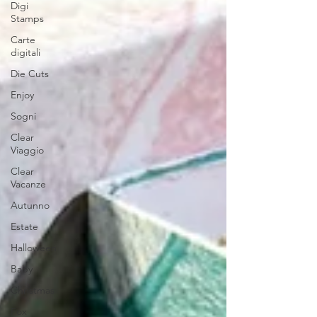
Digi
Stamps
Carte
digitali
Die Cuts
Enjoy
Sogni
Clear
Viaggio
Clear
Vacanze
Autunno
Estate
Halloween
Baby
Christmas
Fox