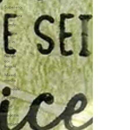
Supereroi
Primavera
Family
E-state
Fall in
relax
Natale
coi
fiocchi
Mixed
media
Mandala
Legami
Bujo
Sboccia
Sfogliami