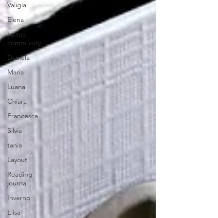
Valigia
Elena
La tua
community
Daniela
Maria
Luana
Chiara
Francesca
Silvia
tania
Layout
Reading
journal
Inverno
Elisa