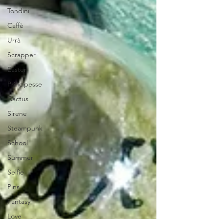
Tondini
Caffè
Urrà
Scrapper
Easter
Principesse
Cactus
Sirene
Steampunk
School
Summer
Selfie
Pins
Fantasy
Love