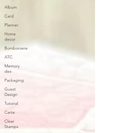
Album
Card
Planner
Home
decor
Bomboniere
ATC
Memory
dex
Packaging
Guest
Design
Tutorial
Carte
Clear
Stamps