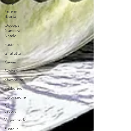
i300g
+me in
libertà
Oooops
è ancora
Natale
Fustelle
Giratutto
Kawaii
Svolazzi
Sfumature
Shakerine
Colorazione
So
cactus
Vagamondo
Fustella