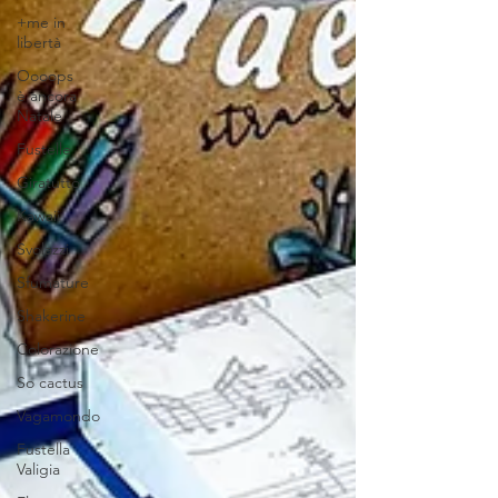
+me in
libertà
Oooops
è ancora
Natale
Fustelle
Giratutto
Kawaii
Svolazzi
Sfumature
Shakerine
Colorazione
So cactus
Vagamondo
Fustella
Valigia