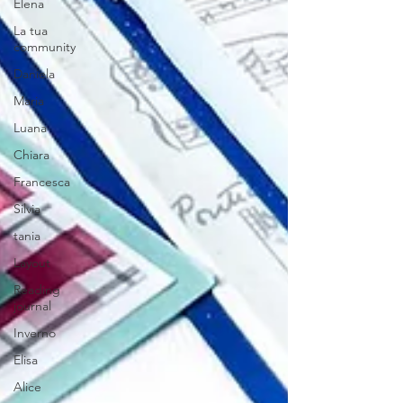
Elena
La tua
community
Daniela
Maria
Luana
Chiara
Francesca
Silvia
tania
Layout
Reading
journal
Inverno
Elisa
Alice