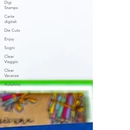
Digi
Stamps
Carte
digitali
Die Cuts
Enjoy
Sogni
Clear
Viaggio
Clear
Vacanze
Autunno
Estate
Halloween
Baby
Christmas
Fox