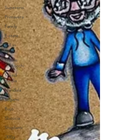
Supereroi
Primavera
Family
E-state
Fall in
relax
Natale
coi fiocchi
Mixed
media
Mandala
Legami
Bujo
Sboccia
Sfogliami
i300g