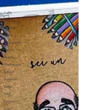
Tondini
Caffè
Urrà
Scrapper
Easter
Principesse
Cactus
Sirene
Steampunk
School
Summer
Selfie
Pins
Fantasy
Love