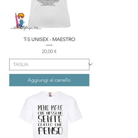
T-S UNISEX - MAESTRO
Prezzo
20,00 €
Aggiungi al carrello