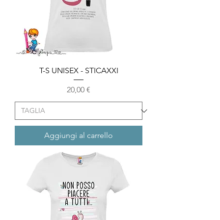
T-S UNISEX - STICAXXI
Prezzo
20,00 €
Aggiungi al carrello