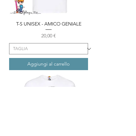
T-S UNISEX - AMICO GENIALE
Prezzo
20,00 €
Aggiungi al carrello