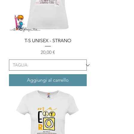
T-S UNISEX - STRANO
Prezzo
20,00 €
Aggiungi al carrello