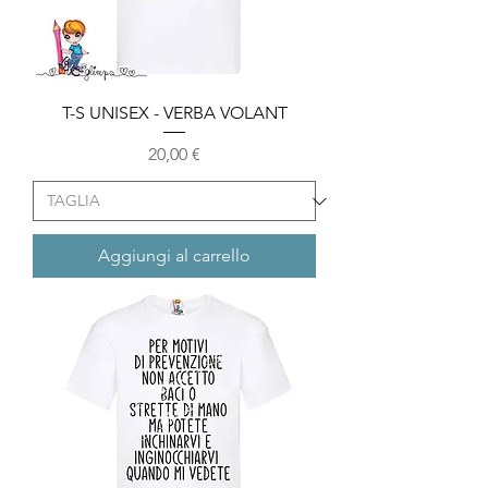
T-S UNISEX - VERBA VOLANT
Prezzo
20,00 €
Aggiungi al carrello