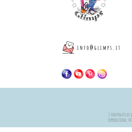
info@glimps.it
I contenuti di qu
riproduzione, tot