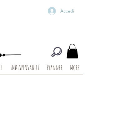
Accedi
TI
INDISPENSABILI
Planner
More