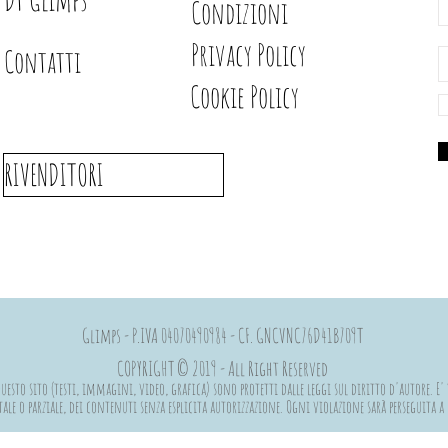
Condizioni
Privacy Policy
Contatti
Cookie Policy
RIVENDITORI
Glimps - P.IVA 04070490984 - CF. GNCVNC76D41B709T
COPYRIGHT © 2019 - All Right Reserved
esto sito (testi, immagini, video, grafica) sono protetti dalle leggi sul diritto d'autore. E' 
ale o parziale, dei contenuti senza esplicita autorizzazione. Ogni violazione sarà perseguita 