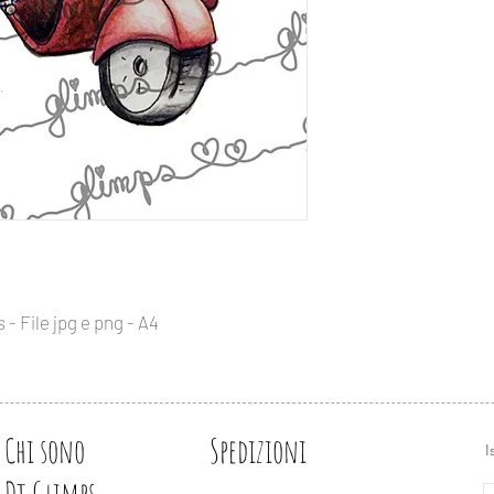
Glimps digital stamps
prodotti handmade, 
It is possible to use
Vi preghiamo di indica
stuffs, cardmaking a
prodotto.
Please place the credi
product.
IMPORTANTE
Tutti i prodotti digita
IMPORTANT
originale da Glimps, ch
All digital artworks 
NON è possibile ridis
which owns all the ri
rivendere o copiare l
It is NOT possible to 
realizzati industrial
or copy Glimps images
Le immagini Glimps 
made.
filigrana, se non com
Glimps images can N
 - File jpg e png - A4
except if part of a pr
Ci piacerebbe vedere
aspettiamo sui nostri
We would be glad to 
on our social networ
Chi sono
Spedizioni
I
Dt Glimps