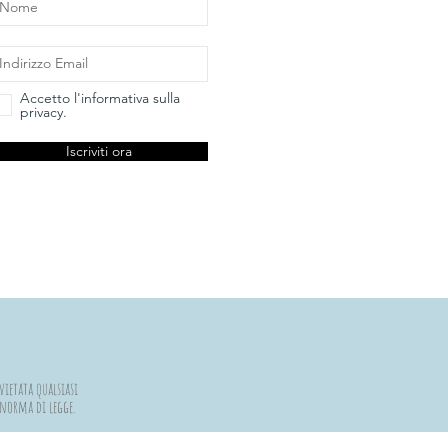
Accetto l'informativa sulla
privacy.
Iscriviti ora
vietata qualsiasi
a norma di legge.