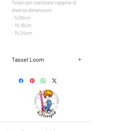
Telaio per realizzare nappine di
diverse dimensioni:
- 5,08cm
- 10,16cm
- 15,24cm
Tassel Loom
Con il telaio Tassel di We R Makers si
possono realizzare facilmente
nappine decorativi di diverse
dimensioni, perfette per ogni
progetto.
Si possono utilizzare materiali
diversi, come nastri, lana, cotone o
quello che preferiamo.