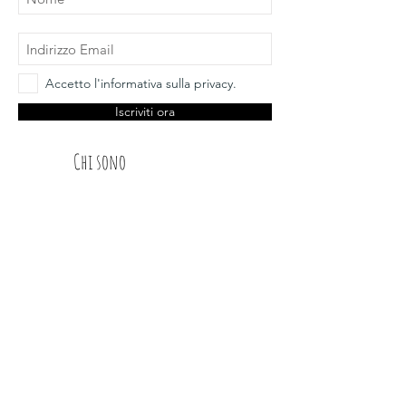
Accetto l'informativa sulla privacy.
Iscriviti ora
Chi sono
Spedizioni
Dt Glimps
Condizioni
Contatti