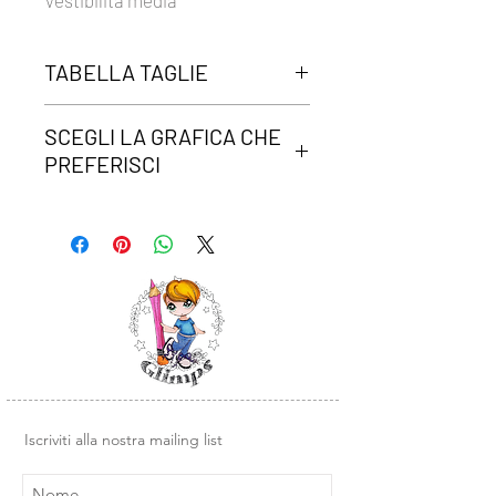
Vestibilità media
TABELLA TAGLIE
Clicca qui per verificare la tua taglia.
SCEGLI LA GRAFICA CHE
PREFERISCI
In questa t-shirt potrai far stampare
la grafica che preferisci tra tutte
quelle proposte nello shop.
Scegli la tua
CLICCANDO QUI
e poi inserisci il nome nell'apposito
spazio prima di aggiungere la tua
maglia nel carrello.
Iscriviti alla nostra mailing list