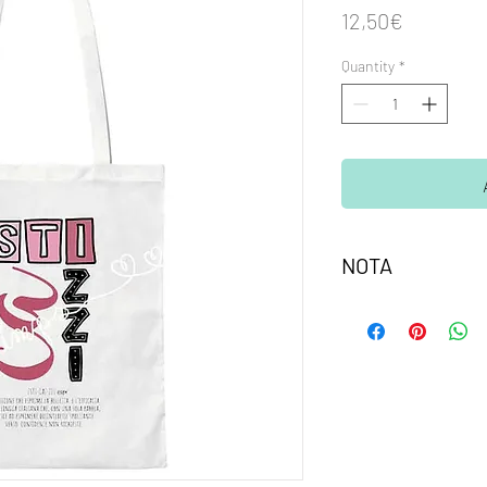
Price
12,50€
Quantity
*
NOTA
La filigrana non comp
Tutti i prodotti sono i
Glimps, che ne detiene 
NON è possibile ridis
autorizzazione.