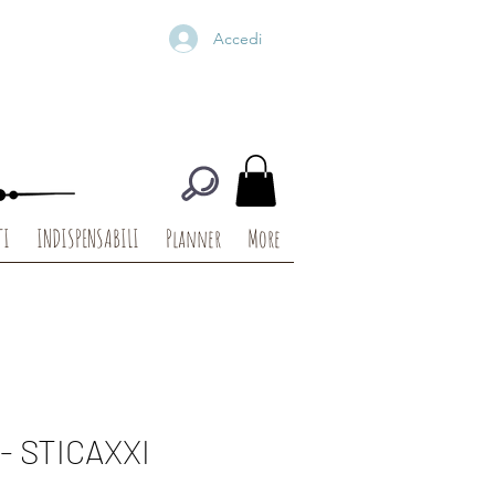
Accedi
TI
INDISPENSABILI
Planner
More
- STICAXXI