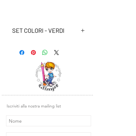
SET COLORI - VERDI
Assortimenti di 12 colori dual brush
Tombw.
Due punte in fibra: sottile per
tracciare linee precise, pennello per
colorare ampi spazi.
Inchiostro a base dacqua, atossico,
inodore, acid free.
I colori non sbavano, possono essere
miscelati e acquarellati tra di loro per
crearne di nuovi.
Iscriviti alla nostra mailing list