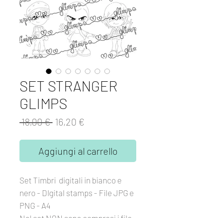
SET STRANGER
GLIMPS
Prezzo
Prezzo
 18,00 € 
16,20 €
regolare
scontato
Aggiungi al carrello
Set Timbri digitali in bianco e
nero - DIgital stamps - File JPG e
PNG - A4