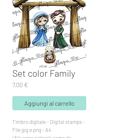
Set color Family
Prezzo
7,00 €
Aggiungi al carrello
Timbro digitale - DIgital stamps -
File jpg e png - A4
I file sono colorati come da