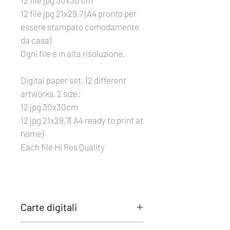
12 file jpg 30x30 cm
12 file jpg 21x29,7 (A4 pronto per
essere stampato comodamente
da casa)
Ogni file è in alta risoluzione.
Digital paper set, 12 different
artworks, 2 size:
12 jpg 30x30cm
12 jpg 21x29,7( A4 ready to print at
home)
Each file Hi Res Quality
Carte digitali
INSTANT DOWNLOAD