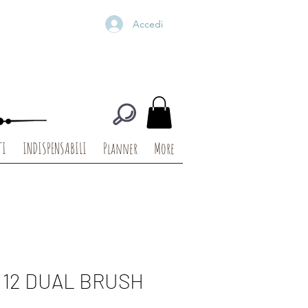
Accedi
TI
INDISPENSABILI
Planner
More
- 12 DUAL BRUSH