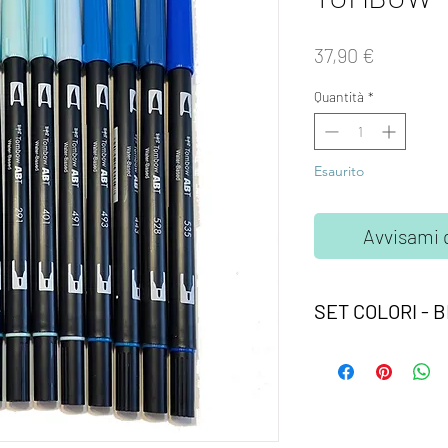
Prezzo
37,90 €
Quantità
*
Esaurito
Avvisami 
SET COLORI - 
Assortimenti di 12 co
Due punte in fibra: so
pennello per colorare
Inchiostro a base dac
I colori non sbavano