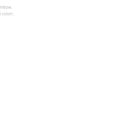
acquarellati tra di lo
Tombow,
 colori: