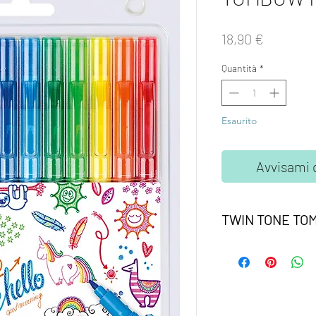
Prezzo
18,90 €
Quantità
*
Esaurito
Avvisami 
TWIN TONE T
Set 12 marker Twin 
Due punte in fibra: s
precise, larga da 0,8
Inchiostro a base d'a
Asciugatura rapida e