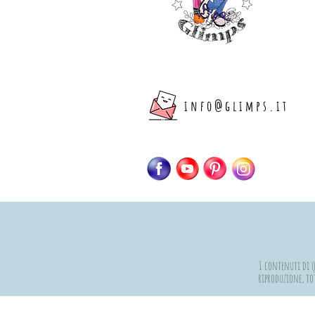
info@glimps.it
I contenuti di qu
riproduzione, tot