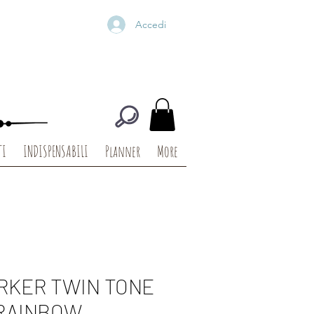
Accedi
TI
INDISPENSABILI
Planner
More
ARKER TWIN TONE
RAINBOW