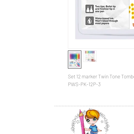
Set 12 marker Twin Tone Tomb
PWS-PK-12P-3