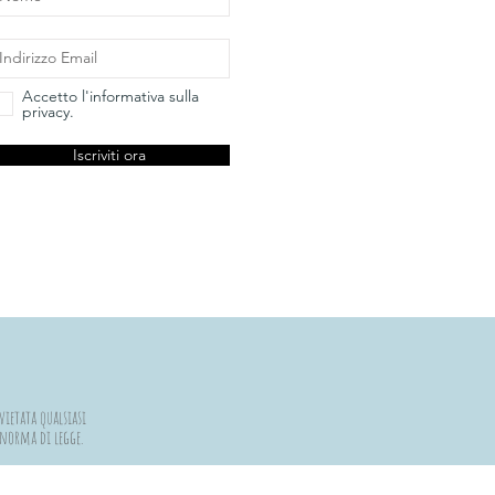
Accetto l'informativa sulla
privacy.
Iscriviti ora
vietata qualsiasi
a norma di legge.