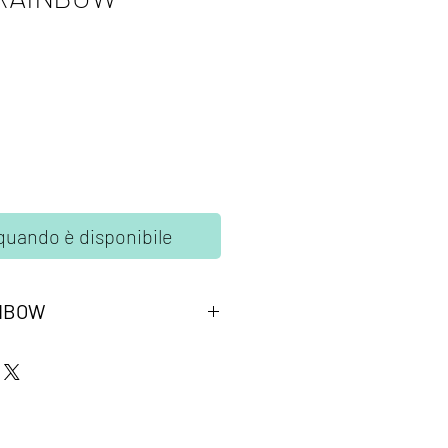
quando è disponibile
OMBOW
Tone Tombow colori arcobaleno.
ottile da 0,3mm per tracciare linee
mm per tracciare i contorni.
cqua, atossico, inodore, acid free.
 senza sbavature