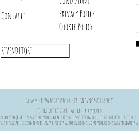
Condizioni
Privacy Policy
Contatti
Cookie Policy
RIVENDITORI
Glimps - P.IVA 04070490984 - CF. GNCVNC76D41B709T
COPYRIGHT © 2019 - All Right Reserved
esto sito (testi, immagini, video, grafica) sono protetti dalle leggi sul diritto d'autore. E' 
ale o parziale, dei contenuti senza esplicita autorizzazione. Ogni violazione sarà perseguita 