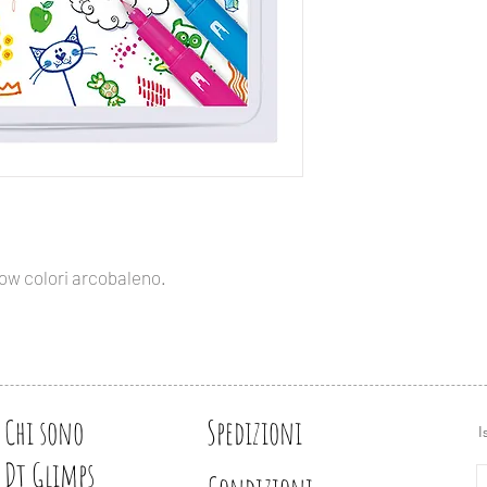
Le punte durano a l
l'uso.
Ideali per: bullet jou
altro.
ow colori arcobaleno.
Chi sono
Spedizioni
I
Dt Glimps