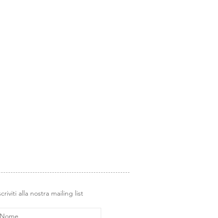
ungo e mantengono la forma dopo
rnal, lettering, zentangle e molto
scriviti alla nostra mailing list