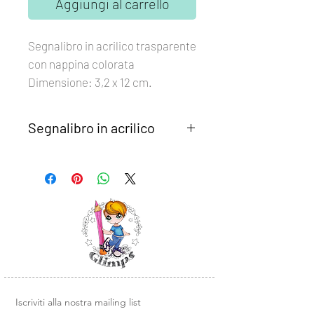
Aggiungi al carrello
Segnalibro in acrilico trasparente
con nappina colorata
Dimensione: 3,2 x 12 cm.
Segnalibro in acrilico
I segnalibri in acrilico hanno una
pellicola protettiva su entrambi i lati,
da rimuovere prima di decorarle.
Possono essere timbrate e colorate,
oppure vi si possono applicare sopra i
nostri Sticker DTF già pronti all'uso.
Iscriviti alla nostra mailing list