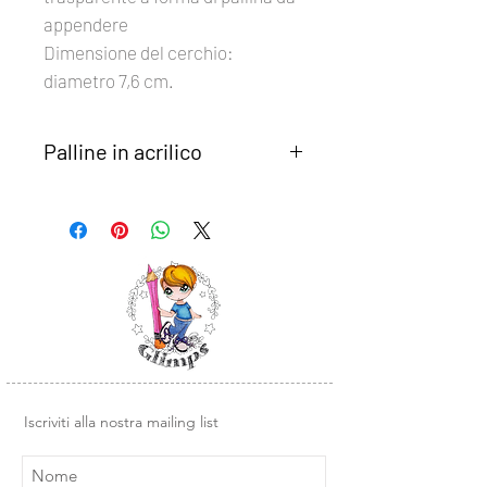
appendere
Dimensione del cerchio:
diametro 7,6 cm.
Palline in acrilico
Le palline in acrilico hanno una
pellicola protettiva su entrambi i lati,
da rimuovere prima di decorarle.
Possono essere timbrate e colorate,
oppure vi si possono applicare sopra i
nostri Sticker DTF già pronti all'uso.
Iscriviti alla nostra mailing list