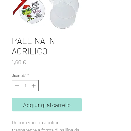
PALLINA IN
ACRILICO
Prezzo
1,60 €
Quantità
*
Aggiungi al carrello
Decorazione in acrilico
trasparente a forma di pallina da