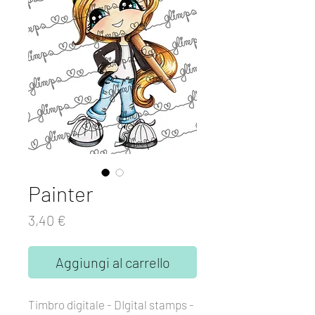
Painter
Prezzo
3,40 €
Aggiungi al carrello
Timbro digitale - DIgital stamps -