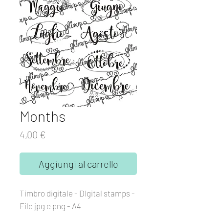
Months
Prezzo
4,00 €
Aggiungi al carrello
Timbro digitale - DIgital stamps -
File jpg e png - A4