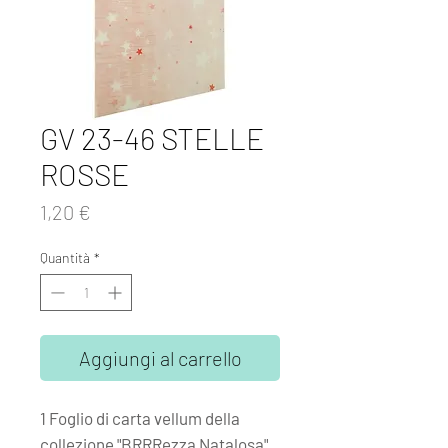
GV 23-46 STELLE
ROSSE
Prezzo
1,20 €
Quantità
*
Aggiungi al carrello
1 Foglio di carta vellum della
collezione "BRRRezza Natalosa"