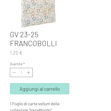
GV 23-25
FRANCOBOLLI
Prezzo
1,20 €
Quantità
*
Aggiungi al carrello
1 Foglio di carta vellum della
collezione "VagaMondo"