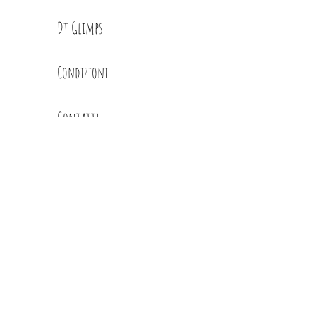
Dt Glimps
Condizioni
Contatti
Privacy Policy
info@glimps.it
RIVENDITORI