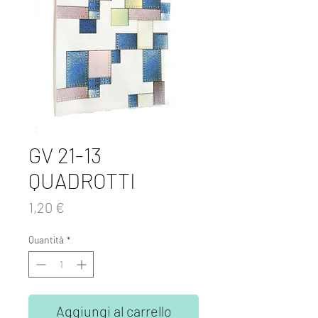
GV 21-13
QUADROTTI
Prezzo
1,20 €
Quantità
*
Aggiungi al carrello