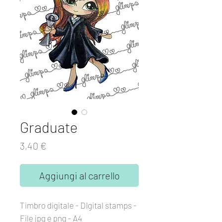
Graduate
Prezzo
3,40 €
Aggiungi al carrello
Timbro digitale - DIgital stamps -
File jpg e png - A4