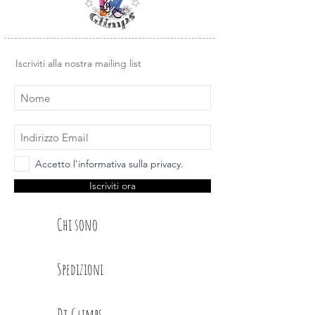
stampate frasi e sentiment a tema.
Le carte sono abbinate al set da 250
gr :
GPP 26-04 BEE HAPPY 6X12
Iscriviti alla nostra mailing list
Accetto l'informativa sulla privacy.
Iscriviti ora
Chi sono
Spedizioni
Dt Glimps