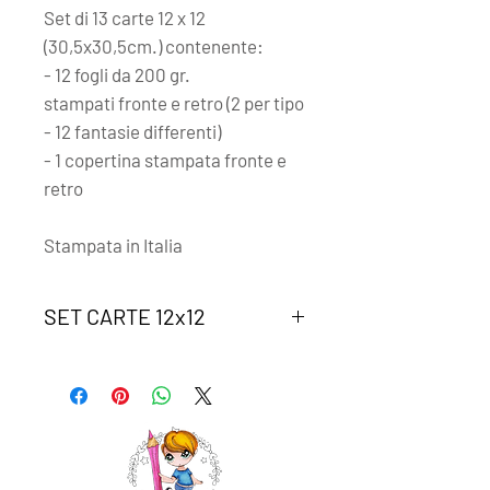
Set di
13
carte 12 x 12
(30,5x30,5cm.) contenente:
- 12 fogli da 200 gr.
stampati fronte e retro (2 per tipo
- 12 fantasie differenti)
- 1 copertina stampata fronte e
retro
Stampata in Italia
SET CARTE 12x12
Il set è composto da carte coordinte
tra di loro, stampate fronte e
retro, per poter creare progetti
armoniosi.
Ogni fogli ha una cimosa (la striscia
sul fondo della carta) su cui sono