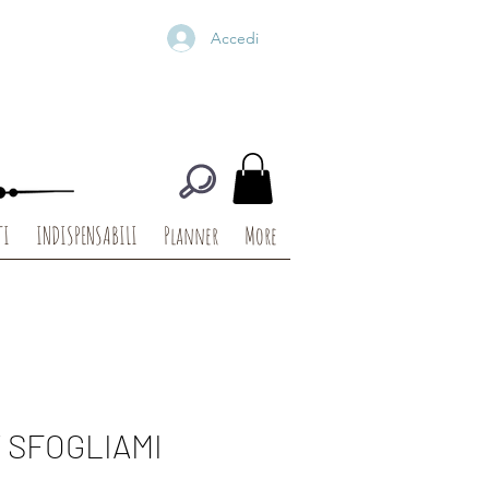
Accedi
TI
INDISPENSABILI
Planner
More
7 SFOGLIAMI