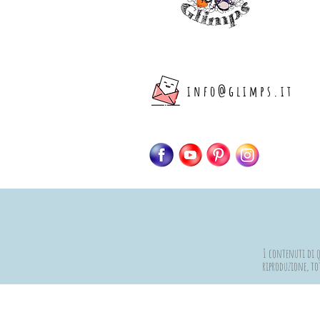
info@glimps.it
I contenuti di qu
riproduzione, tot