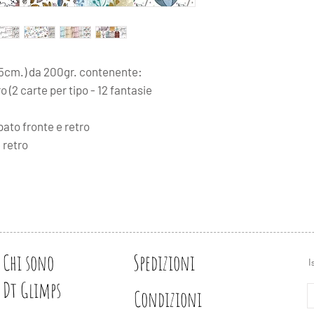
0,5cm.) da 200gr. contenente:
o (2 carte per tipo - 12 fantasie
mpato fronte e retro
 retro
Chi sono
Spedizioni
I
Dt Glimps
Condizioni