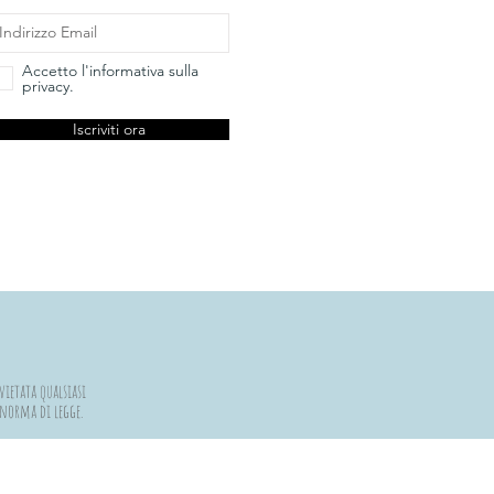
Accetto l'informativa sulla
privacy.
Iscriviti ora
vietata qualsiasi
a norma di legge.