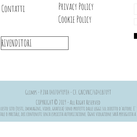
Privacy Policy
Contatti
Cookie Policy
RIVENDITORI
Glimps - P.IVA 04070490984 - CF. GNCVNC76D41B709T
COPYRIGHT © 2019 - All Right Reserved
esto sito (testi, immagini, video, grafica) sono protetti dalle leggi sul diritto d'autore. E' 
ale o parziale, dei contenuti senza esplicita autorizzazione. Ogni violazione sarà perseguita 