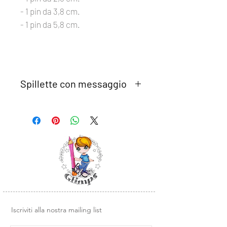
- 1 pin da 3,8 cm.
- 1 pin da 5,8 cm.
Spillette con messaggio
Set di 4 pins di diverse misure.
Ideali per abbellire le nostre creazioni
scrap, come chiudi album, o
semplicemente come decorazione.
Sono perfette anche come idea
regalo.
Il set di pins è abbinato alla collezione
di carte:
SLEGAMI
Iscriviti alla nostra mailing list