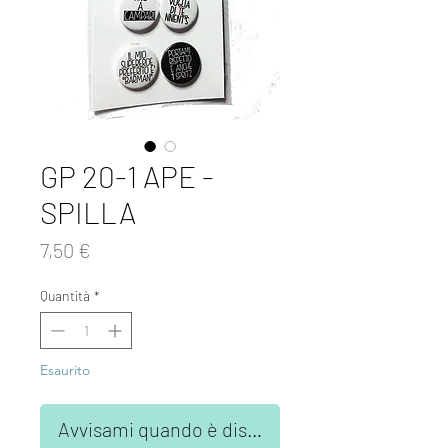
GP 20-1 APE -
SPILLA
Prezzo
7,50 €
Quantità
*
Esaurito
Avvisami quando è disponibile