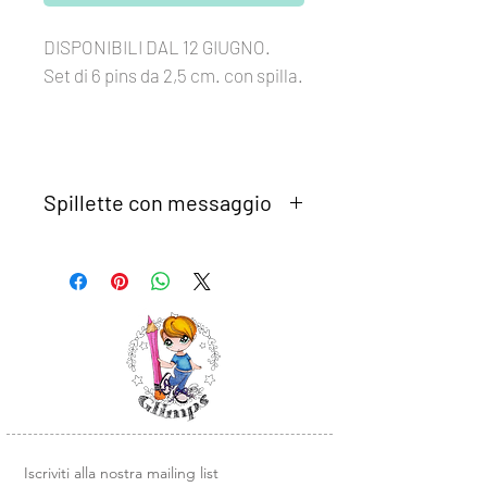
DISPONIBILI DAL 12 GIUGNO.
Set di 6 pins da 2,5 cm. con spilla.
Spillette con messaggio
Set di 6 pins da 2,5 cm con spilla.
Ideali per abbellire le nostre creazioni
scrap, come chiudi album, o
semplicemente come decorazione.
Sono perfette anche come idea
regalo.
Utilizzando la plancia di timbri clear
"
GCS 20-31 DILLO COSI
'", potrai
personalizzare tag o mini card per
confezionarle.
Iscriviti alla nostra mailing list