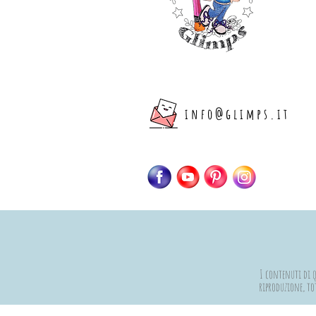
info@glimps.it
I contenuti di qu
riproduzione, tot