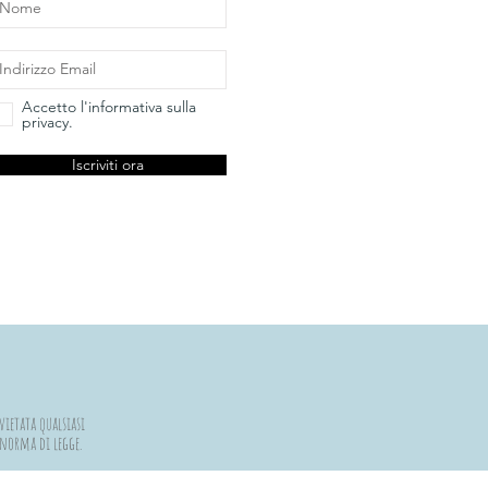
Accetto l'informativa sulla
privacy.
Iscriviti ora
vietata qualsiasi
a norma di legge.