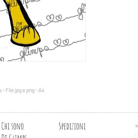
Glimps digital stamps
prodotti handmade, 
It is possible to use
Vi preghiamo di indica
stuffs, cardmaking a
prodotto.
Please place the credi
product.
IMPORTANTE
Tutti i prodotti digita
IMPORTANT
originale da Glimps, ch
All digital artworks 
NON è possibile ridis
which owns all the ri
rivendere o copiare l
It is NOT possible to 
realizzati industrial
or copy Glimps images
Le immagini Glimps 
made.
filigrana, se non com
Glimps images can N
 - File jpg e png - A4
except if part of a pr
Ci piacerebbe vedere
aspettiamo sui nostri
We would be glad to 
on our social networ
Chi sono
Spedizioni
I
Dt Glimps