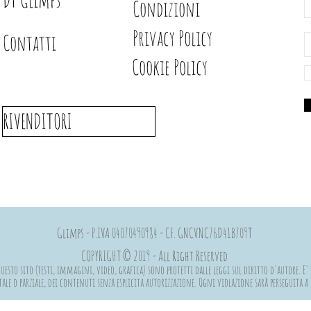
Condizioni
Privacy Policy
Contatti
Cookie Policy
RIVENDITORI
Glimps - P.IVA 04070490984 - CF. GNCVNC76D41B709T
COPYRIGHT © 2019 - All Right Reserved
esto sito (testi, immagini, video, grafica) sono protetti dalle leggi sul diritto d'autore. E' 
ale o parziale, dei contenuti senza esplicita autorizzazione. Ogni violazione sarà perseguita 