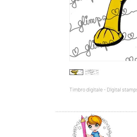
Timbro digitale - DIgital stamps