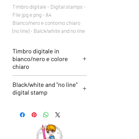
Timbro digitale - Digital stamps -
File jpg e png - A4
Bianco/nero e contorno chiaro
(no line) - Balck/white and no line
Timbro digitale in
bianco/nero e colore
chiaro
INSTANT DOWNLOAD
Black/white and "no line"
Riceverai in automatico il link per
digital stamp
scaricare il timbro acquistato nella
pagina finale del pagamento e anche
INSTANT DOWNLOAD
per mail.
The download link will be available
Il link ti farà scaricare 4 file: 1
once payment is done on the cart
immagine con il contorno nero, 1
page, and forwarded to the provided
immagine con il contorno "chiaro" per
email.
colorazioni "no line", 2 immagini
The link will let you download 4 files: 1