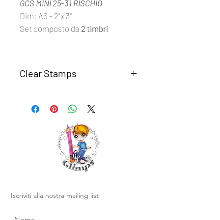
GCS MINI 25-31 RISCHIO
Dim: A6 - 2''x 3''
Set composto da
2 timbri
Clear Stamps
I set
Clear Stamps Glimps
sono
realizzati con fotomolimero
trasparente di alta qualità.
Semplici da usare, basta rimuovere il
timbro dal supporto trasparente e
posizionarlo su un blocco di acrilico o
un altra base liscia in plexiglass.
Design e illustrazioni Glimps
.
Iscriviti alla nostra mailing list