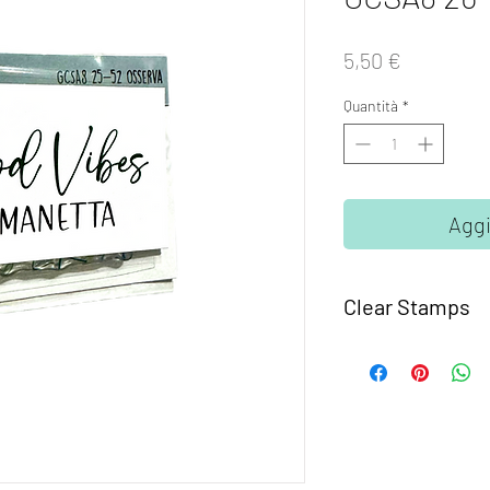
Prezzo
5,50 €
Quantità
*
Aggi
Clear Stamps
I set
Clear Stamps Gl
fotomolimero traspare
Semplici da usare, ba
supporto trasparente 
acrilico o un altra bas