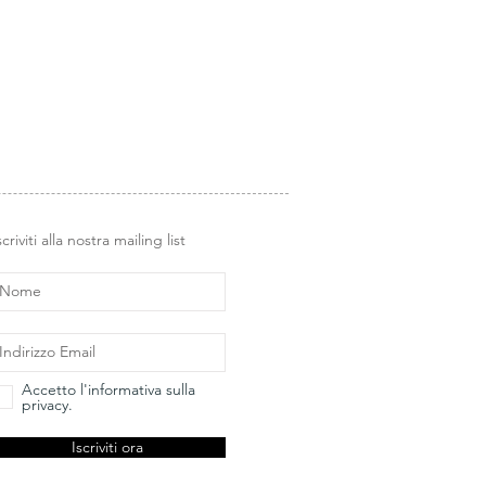
i Glimps
.
scriviti alla nostra mailing list
Accetto l'informativa sulla
privacy.
Iscriviti ora