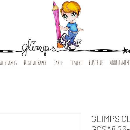
al stamps
Digital Paper
Carte
Timbri
FUSTELLE
ABBELLIMEN
GLIMPS C
GCSA8 26