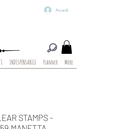
Accedi
TI
INDISPENSABILI
Planner
More
LEAR STAMPS -
-59 MANETTA