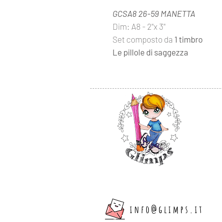
GCSA8 26-59 MANETTA
Dim: A8 - 2''x 3''
Set composto da
1 timbro
Le pillole di saggezza
info@glimps.it