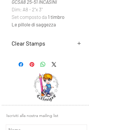
GCSA8 25-51 INCASINI
Dim: A8 - 2''x 3''
Set composto da
1 timbro
Le pillole di saggezza
Clear Stamps
I set
Clear Stamps Glimps
sono
realizzati con fotomolimero
trasparente di alta qualità.
Semplici da usare, basta rimuovere il
timbro dal supporto trasparente e
posizionarlo su un blocco di acrilico o
un altra base liscia in plexiglass.
Design e illustrazioni Glimps
.
Iscriviti alla nostra mailing list