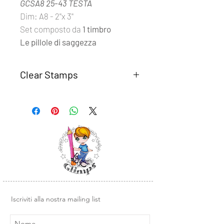
GCSA8 25-43 TESTA
Dim: A8 - 2''x 3''
Set composto da
1 timbro
Le pillole di saggezza
Clear Stamps
I set
Clear Stamps Glimps
sono
realizzati con fotomolimero
trasparente di alta qualità.
Semplici da usare, basta rimuovere il
timbro dal supporto trasparente e
posizionarlo su un blocco di acrilico o
un altra base liscia in plexiglass.
Design e illustrazioni Glimps
.
Iscriviti alla nostra mailing list